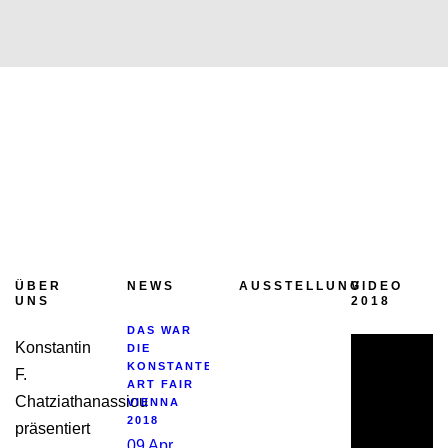
ÜBER
NEWS
AUSSTELLUNG
VIDEO
UNS
2018
DAS WAR
Konstantin
DIE
KONSTANTE
F.
ART FAIR
Chatziathanassiou
VIENNA
2018
präsentiert
09 Apr.