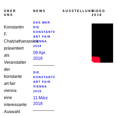
ÜBER
NEWS
AUSSTELLUNG
VIDEO
UNS
2018
DAS WAR
Konstantin
DIE
KONSTANTE
F.
ART FAIR
Chatziathanassiou
VIENNA
2018
präsentiert
09 Apr.
als
2018
Veranstalter
der
DIE
konstante
KONSTANTE
ART FAIR
art fair
VIENNA
vienna
2018
eine
11 März
2018
interessante
Auswahl