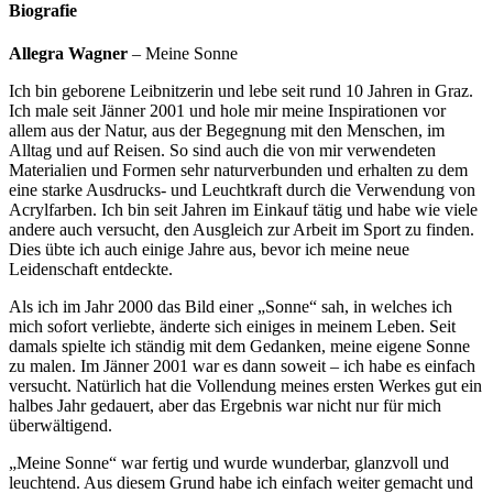
Biografie
Allegra Wagner
– Meine Sonne
Ich bin geborene Leibnitzerin und lebe seit rund 10 Jahren in Graz.
Ich male seit Jänner 2001 und hole mir meine Inspirationen vor
allem aus der Natur, aus der Begegnung mit den Menschen, im
Alltag und auf Reisen. So sind auch die von mir verwendeten
Materialien und Formen sehr naturverbunden und erhalten zu dem
eine starke Ausdrucks- und Leuchtkraft durch die Verwendung von
Acrylfarben. Ich bin seit Jahren im Einkauf tätig und habe wie viele
andere auch versucht, den Ausgleich zur Arbeit im Sport zu finden.
Dies übte ich auch einige Jahre aus, bevor ich meine neue
Leidenschaft entdeckte.
Als ich im Jahr 2000 das Bild einer „Sonne“ sah, in welches ich
mich sofort verliebte, änderte sich einiges in meinem Leben. Seit
damals spielte ich ständig mit dem Gedanken, meine eigene Sonne
zu malen. Im Jänner 2001 war es dann soweit – ich habe es einfach
versucht. Natürlich hat die Vollendung meines ersten Werkes gut ein
halbes Jahr gedauert, aber das Ergebnis war nicht nur für mich
überwältigend.
„Meine Sonne“ war fertig und wurde wunderbar, glanzvoll und
leuchtend. Aus diesem Grund habe ich einfach weiter gemacht und