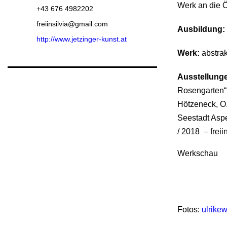
Werk an die Ö
+43 676 4982202
freiinsilvia@gmail.com
Ausbildung:
http://www.jetzinger-kunst.at
Werk:
abstrak
Ausstellung
Rosengarten“
Hötzeneck, O.
Seestadt Aspe
/ 2018 – frei
Werkschau
Fotos:
ulrikew