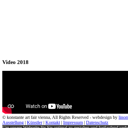
Video 2018
© konstante art fair vienna, All Rights Reserved - webdesign by
lino
Ausstellung
|
Künstler
|
Kontakt
|
Impressum
|
Datenschutz
Um unsere Webseite für Sie optimal zu gestalten und fortlaufend v