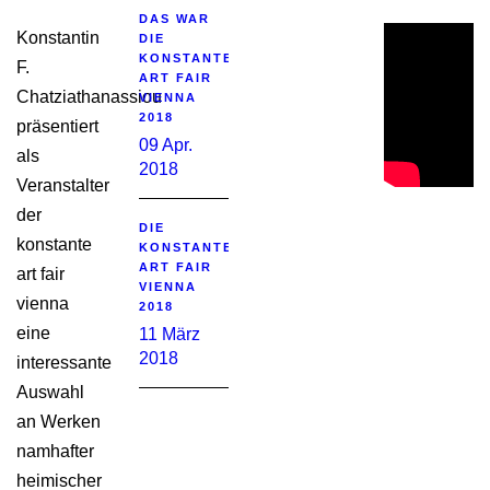
DAS WAR
Konstantin
DIE
KONSTANTE
F.
ART FAIR
Chatziathanassiou
VIENNA
2018
präsentiert
09 Apr.
als
2018
Veranstalter
der
DIE
konstante
KONSTANTE
ART FAIR
art fair
VIENNA
vienna
2018
eine
11 März
2018
interessante
Auswahl
an Werken
namhafter
heimischer