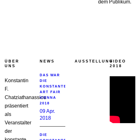
dem Publikum.
ÜBER
NEWS
AUSSTELLUNG
VIDEO
UNS
2018
DAS WAR
Konstantin
DIE
KONSTANTE
F.
ART FAIR
Chatziathanassiou
VIENNA
2018
präsentiert
09 Apr.
als
2018
Veranstalter
der
DIE
konstante