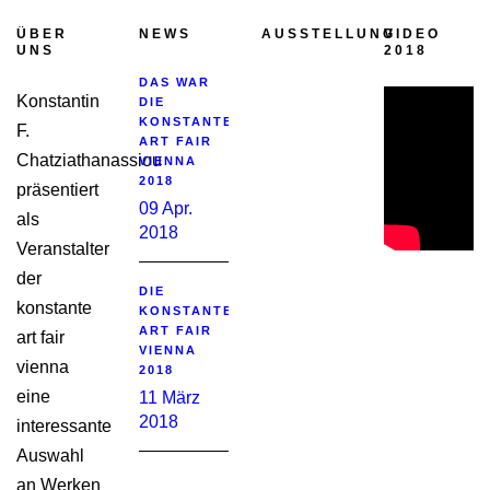
ÜBER
NEWS
AUSSTELLUNG
VIDEO
UNS
2018
DAS WAR
Konstantin
DIE
KONSTANTE
F.
ART FAIR
Chatziathanassiou
VIENNA
2018
präsentiert
09 Apr.
als
2018
Veranstalter
der
DIE
konstante
KONSTANTE
ART FAIR
art fair
VIENNA
vienna
2018
eine
11 März
2018
interessante
Auswahl
an Werken