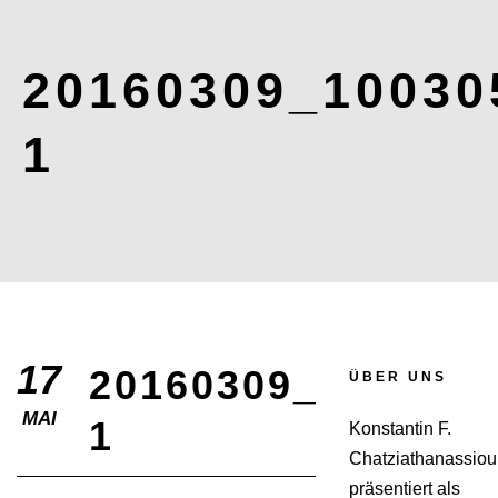
20160309_10030
1
17
20160309_100305-
ÜBER UNS
MAI
1
Konstantin F.
Chatziathanassiou
präsentiert als