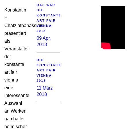
DAS WAR
Konstantin
DIE
KONSTANTE
F.
ART FAIR
Chatziathanassiou
VIENNA
2018
präsentiert
09 Apr.
als
2018
Veranstalter
der
DIE
konstante
KONSTANTE
ART FAIR
art fair
VIENNA
vienna
2018
eine
11 März
2018
interessante
Auswahl
an Werken
namhafter
heimischer