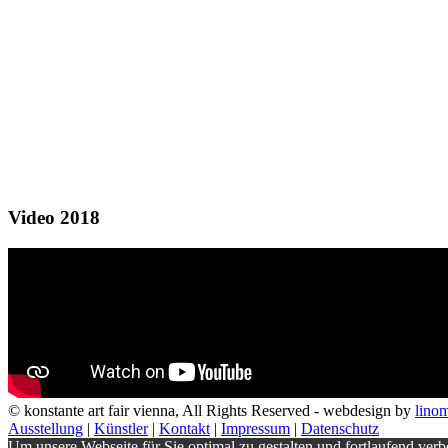
Video 2018
© konstante art fair vienna, All Rights Reserved - webdesign by
lino
Ausstellung
|
Künstler
|
Kontakt
|
Impressum
|
Datenschutz
Um unsere Webseite für Sie optimal zu gestalten und fortlaufend v