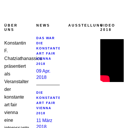
ÜBER
NEWS
AUSSTELLUNG
VIDEO
UNS
2018
DAS WAR
Konstantin
DIE
KONSTANTE
F.
ART FAIR
Chatziathanassiou
VIENNA
2018
präsentiert
09 Apr.
als
2018
Veranstalter
der
DIE
konstante
KONSTANTE
ART FAIR
art fair
VIENNA
vienna
2018
eine
11 März
2018
interessante