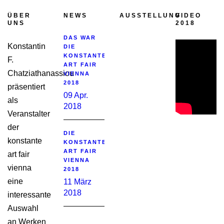
ÜBER
NEWS
AUSSTELLUNG
VIDEO
UNS
2018
DAS WAR
Konstantin
DIE
KONSTANTE
F.
ART FAIR
Chatziathanassiou
VIENNA
2018
präsentiert
09 Apr.
als
2018
Veranstalter
der
DIE
konstante
KONSTANTE
ART FAIR
art fair
VIENNA
vienna
2018
eine
11 März
2018
interessante
Auswahl
an Werken